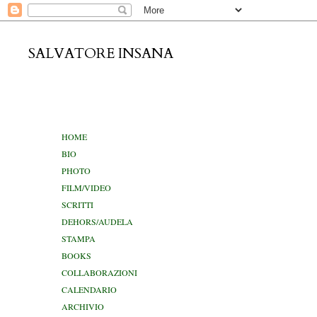
SALVATORE INSANA
domenica 2
HOME
BIO
PHOTO
FILM/VIDEO
SCRITTI
DEHORS/AUDELA
STAMPA
BOOKS
COLLABORAZIONI
CALENDARIO
ARCHIVIO