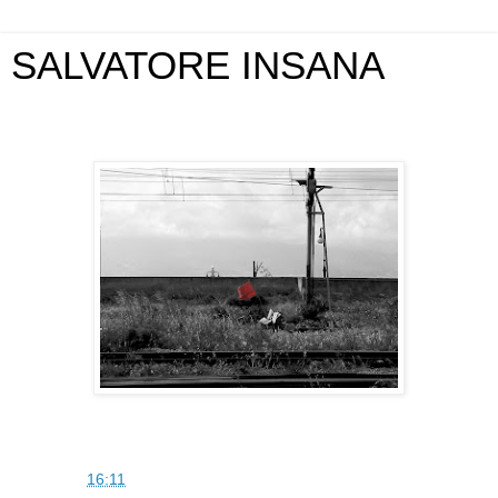
SALVATORE INSANA
domenica 7 febbraio 2010
SAM
alle
16:11