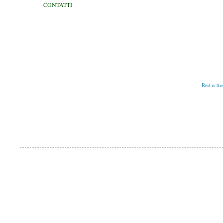
CONTATTI
Pubblicato da
SAM
Etichette:
Red is th