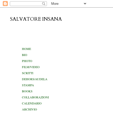
SALVATORE INSANA
domenica 7
HOME
BIO
PHOTO
FILM/VIDEO
SCRITTI
DEHORS/AUDELA
STAMPA
BOOKS
COLLABORAZIONI
CALENDARIO
ARCHIVIO