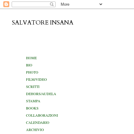
SALVATORE INSANA
venerdì 2 
HOME
BIO
PHOTO
FILM/VIDEO
SCRITTI
DEHORS/AUDELA
STAMPA
BOOKS
COLLABORAZIONI
CALENDARIO
ARCHIVIO