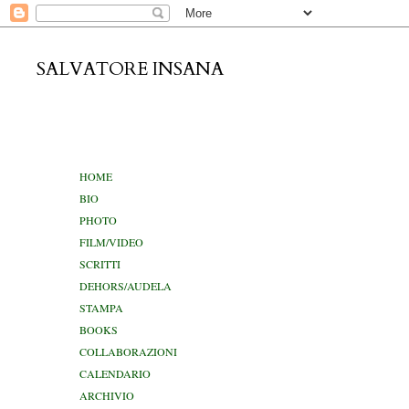
SALVATORE INSANA
giovedì 4 o
HOME
BIO
PHOTO
FILM/VIDEO
SCRITTI
DEHORS/AUDELA
STAMPA
BOOKS
COLLABORAZIONI
CALENDARIO
ARCHIVIO