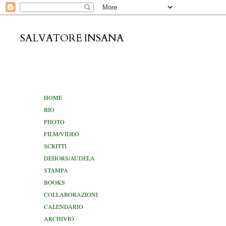
SALVATORE INSANA
venerdì 28
HOME
BIO
PHOTO
FILM/VIDEO
SCRITTI
DEHORS/AUDELA
STAMPA
BOOKS
COLLABORAZIONI
CALENDARIO
ARCHIVIO