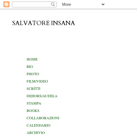
SALVATORE INSANA
venerdì 19
HOME
BIO
PHOTO
FILM/VIDEO
SCRITTI
DEHORS/AUDELA
STAMPA
BOOKS
COLLABORAZIONI
CALENDARIO
ARCHIVIO