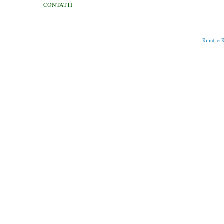
CONTATTI
Pubblicato da
SAM
Etichette:
Rifiuti e R