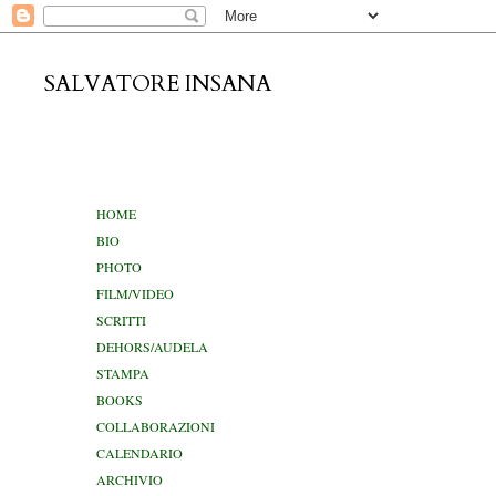
SALVATORE INSANA
lunedì 1 fe
HOME
BIO
PHOTO
FILM/VIDEO
SCRITTI
DEHORS/AUDELA
STAMPA
BOOKS
COLLABORAZIONI
CALENDARIO
ARCHIVIO