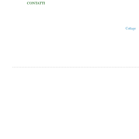
CONTATTI
Pubblicato da
SAM
Etichette:
Collage