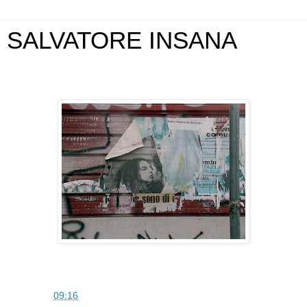
SALVATORE INSANA
martedì 26 gennaio 2010
SAM
alle
09:16